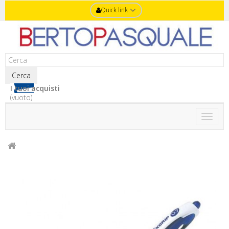
Quick link
Cerca
I tuoi acquisti
(vuoto)
Toggle
naviga