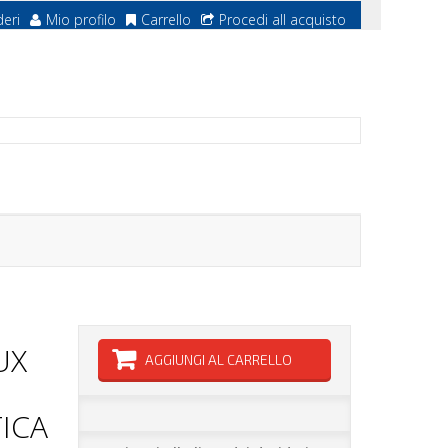
deri
Mio profilo
Carrello
Procedi all acquisto
UX
AGGIUNGI AL CARRELLO
ICA