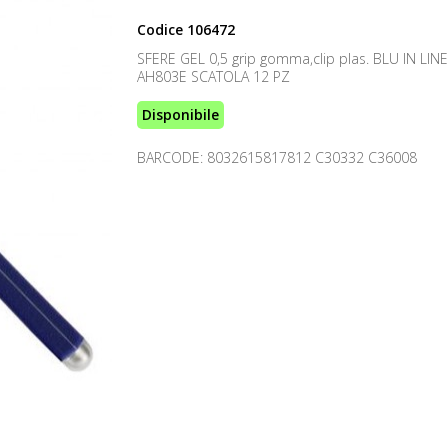
Codice
106472
SFERE GEL 0,5 grip gomma,clip plas. BLU IN LIN
AH803E SCATOLA 12 PZ
Disponibile
BARCODE: 8032615817812 C30332 C36008