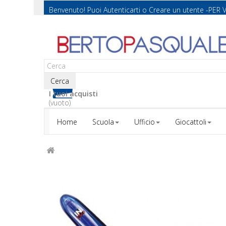
Benvenuto! Puoi
Autenticarti
o
Creare un utente
-PER 
Cerca
I tuoi acquisti
(vuoto)
Home
Scuola
Ufficio
Giocattoli