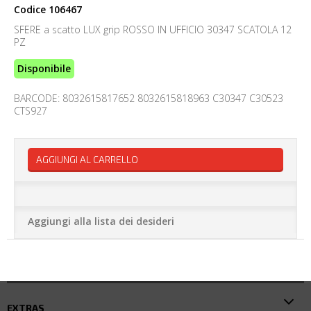
Codice
106467
SFERE a scatto LUX grip ROSSO IN UFFICIO 30347 SCATOLA 12
PZ
Disponibile
BARCODE: 8032615817652 8032615818963 C30347 C30523
CTS927
AGGIUNGI AL CARRELLO
Aggiungi alla lista dei desideri
EXTRAS