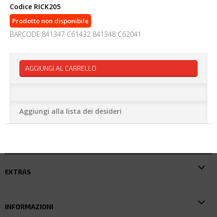
Codice
RICK205
Prodotto non disponibile
BARCODE:841347 C61432 841348 C62041
AGGIUNGI AL CARRELLO
Aggiungi alla lista dei desideri
EXTRAS
INFORMAZIONI