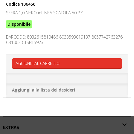
Codice
106456
SFERA 1,0 NERO inLINEA SCATOLA 50 PZ
Disponibile
BARCODE: 8032615810486 8033593019137 8057742763276
C31002 CTSBTS923
AGGIUNGI AL CARRELLO
Aggiungi alla lista dei desideri
EXTRAS