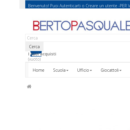
Benvenuto! Puoi
Autenticarti
o
Creare un utente
-PER 
Cerca
I tuoi acquisti
(vuoto)
Home
Scuola
Ufficio
Giocattoli