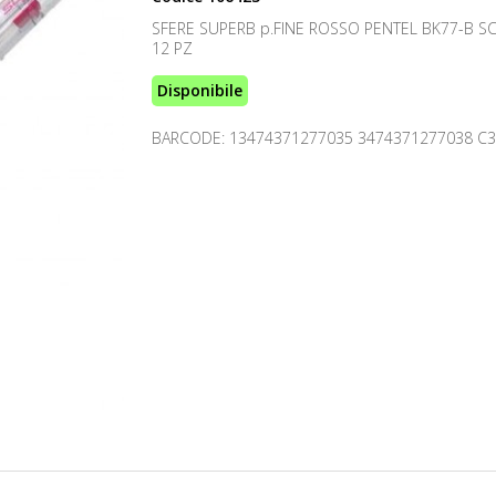
SFERE SUPERB p.FINE ROSSO PENTEL BK77-B S
12 PZ
Disponibile
BARCODE: 13474371277035 3474371277038 C