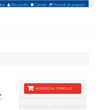
deri
Mio profilo
Carrello
Procedi all acquisto
AGGIUNGI AL CARRELLO
Z