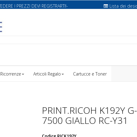
VEDERE I PREZZI DEVI REGISTRARTI!-
Lista dei desi
Ricorrenze
Articoli Regalo
Cartucce e Toner
PRINT.RICOH K192Y G-
7500 GIALLO RC-Y31
Codice
RICK192Y