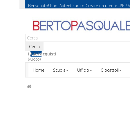
Benvenuto! Puoi
Autenticarti
o
Creare un utente
-PER 
Cerca
I tuoi acquisti
(vuoto)
Home
Scuola
Ufficio
Giocattoli