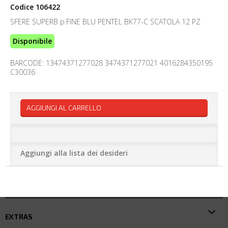
Codice
106422
SFERE SUPERB p.FINE BLU PENTEL BK77-C SCATOLA 12 PZ
Disponibile
BARCODE: 13474371277028 3474371277021 4016284350195
C30036
AGGIUNGI AL CARRELLO
Aggiungi alla lista dei desideri
EXTRAS