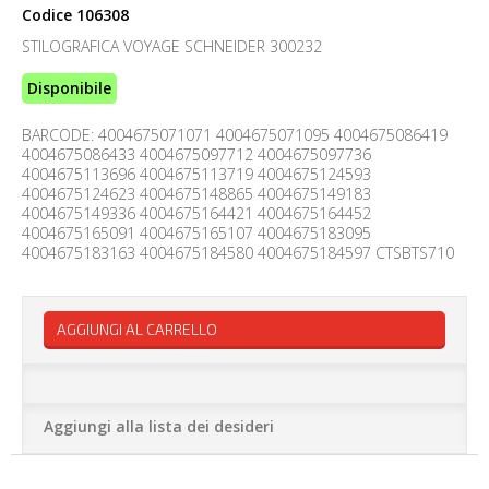
Codice
106308
STILOGRAFICA VOYAGE SCHNEIDER 300232
Disponibile
BARCODE: 4004675071071 4004675071095 4004675086419
4004675086433 4004675097712 4004675097736
4004675113696 4004675113719 4004675124593
4004675124623 4004675148865 4004675149183
4004675149336 4004675164421 4004675164452
4004675165091 4004675165107 4004675183095
4004675183163 4004675184580 4004675184597 CTSBTS710
AGGIUNGI AL CARRELLO
Aggiungi alla lista dei desideri