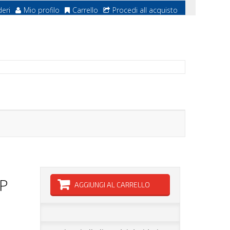
deri
Mio profilo
Carrello
Procedi all acquisto
P
AGGIUNGI AL CARRELLO