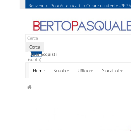
Benvenuto! Puoi
Autenticarti
o
Creare un utente
-PER 
Cerca
I tuoi acquisti
(vuoto)
Home
Scuola
Ufficio
Giocattoli