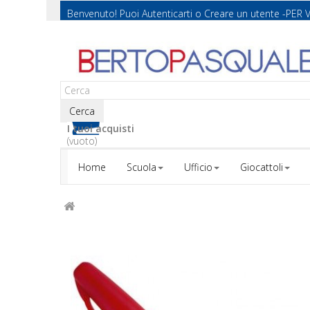
Benvenuto! Puoi
Autenticarti
o
Creare un utente
-PER 
Cerca
I tuoi acquisti
(vuoto)
Home
Scuola
Ufficio
Giocattoli