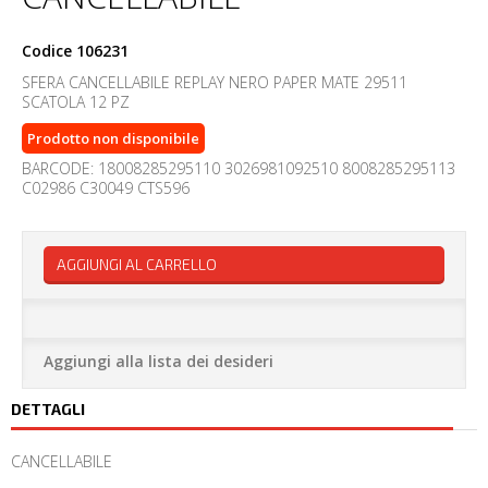
Codice
106231
SFERA CANCELLABILE REPLAY NERO PAPER MATE 29511
SCATOLA 12 PZ
Prodotto non disponibile
BARCODE: 18008285295110 3026981092510 8008285295113
C02986 C30049 CTS596
AGGIUNGI AL CARRELLO
Aggiungi alla lista dei desideri
DETTAGLI
CANCELLABILE