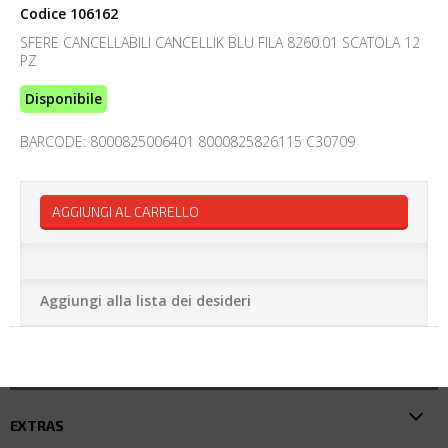
Codice
106162
SFERE CANCELLABILI CANCELLIK BLU FILA 8260.01 SCATOLA 12
PZ
Disponibile
BARCODE: 8000825006401 8000825826115 C30709
AGGIUNGI AL CARRELLO
Aggiungi alla lista dei desideri
EXTRAS