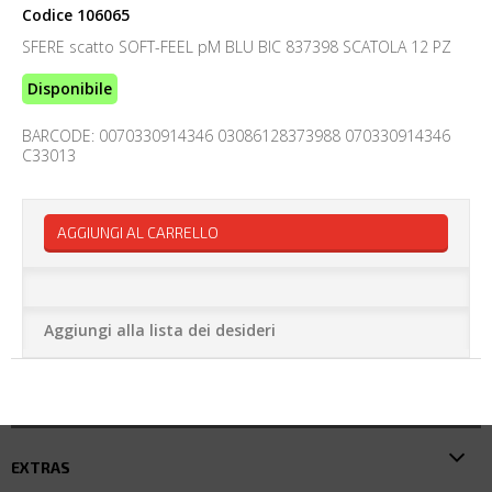
Codice
106065
SFERE scatto SOFT-FEEL pM BLU BIC 837398 SCATOLA 12 PZ
Disponibile
BARCODE: 0070330914346 03086128373988 070330914346
C33013
AGGIUNGI AL CARRELLO
Aggiungi alla lista dei desideri
EXTRAS