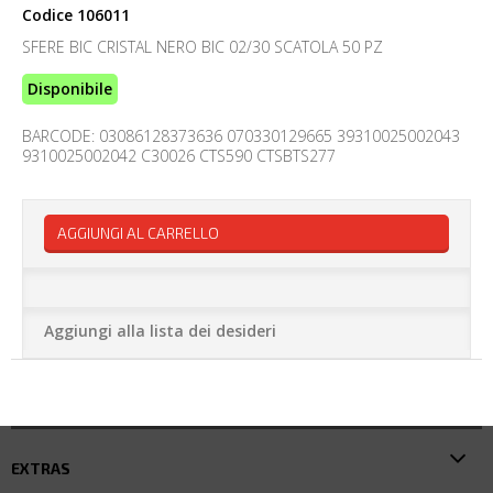
Codice
106011
SFERE BIC CRISTAL NERO BIC 02/30 SCATOLA 50 PZ
Disponibile
BARCODE: 03086128373636 070330129665 39310025002043
9310025002042 C30026 CTS590 CTSBTS277
AGGIUNGI AL CARRELLO
Aggiungi alla lista dei desideri
EXTRAS