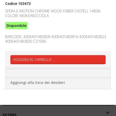
Codice
103473
SFERA E-MOTION CHROME WOOD FABER CASTELL 14838-
COLORI: MOKA/NOCCIOLA
Disponibile
BARCODE: 4005401483809 4005401483816 4005401483823
4005401483830 C37006
AGGIUNGI AL CARRELLO
Aggiungi alla lista dei desideri
EXTRAS