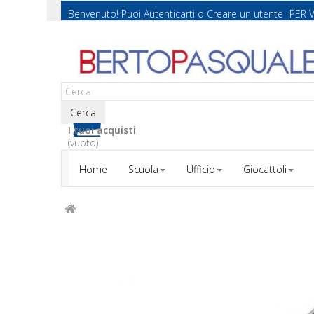
Benvenuto! Puoi
Autenticarti
o
Creare un utente
-PER 
Cerca
I tuoi acquisti
(vuoto)
Home
Scuola
Ufficio
Giocattoli