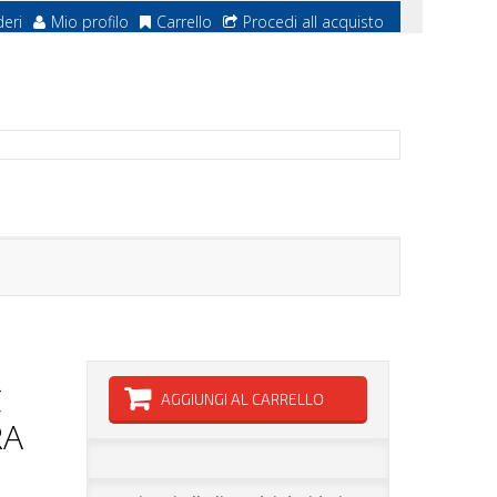
deri
Mio profilo
Carrello
Procedi all acquisto
C
AGGIUNGI AL CARRELLO
RA