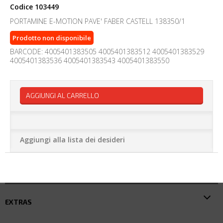
Codice
103449
PORTAMINE E-MOTION PAVE' FABER CASTELL 138350/1
Prodotto non disponibile
BARCODE: 4005401383505 4005401383512 4005401383529
4005401383536 4005401383543 4005401383550
AGGIUNGI AL CARRELLO
Aggiungi alla lista dei desideri
EXTRAS