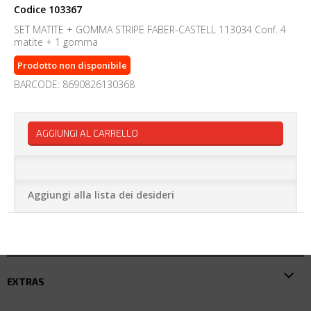
Codice
103367
SET MATITE + GOMMA STRIPE FABER-CASTELL 113034 Conf. 4
matite + 1 gomma
Prodotto non disponibile
BARCODE: 8690826130368
AGGIUNGI AL CARRELLO
Aggiungi alla lista dei desideri
EXTRAS