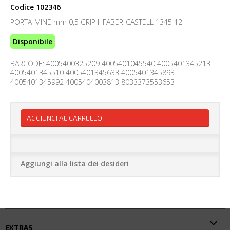
Codice
102346
PORTA-MINE mm 0,5 GRIP II FABER-CASTELL 1345 12
Disponibile
BARCODE: 4005400325209 4005401045540 4005401345213
4005401345510 4005401345633 4005401345893
4005401345992 4005404003813 8033373553653
AGGIUNGI AL CARRELLO
Aggiungi alla lista dei desideri
EXTRAS