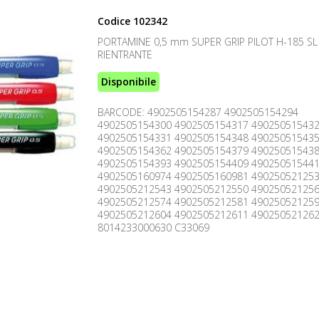
Codice
102342
PORTAMINE 0,5 mm SUPER GRIP PILOT H-185 SL
RIENTRANTE
Disponibile
BARCODE: 4902505154287 4902505154294
4902505154300 4902505154317 49025051543
4902505154331 4902505154348 49025051543
4902505154362 4902505154379 49025051543
4902505154393 4902505154409 49025051544
4902505160974 4902505160981 49025052125
4902505212543 4902505212550 49025052125
4902505212574 4902505212581 49025052125
4902505212604 4902505212611 49025052126
8014233000630 C33069