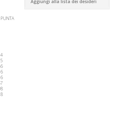
Aggiungi alla lista dei desideri
 PUNTA
24
55
86
16
36
67
98
28