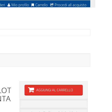
deri
Mio profilo
Carrello
Procedi all acquisto
LOT
AGGIUNGI AL CARRELLO
NTA