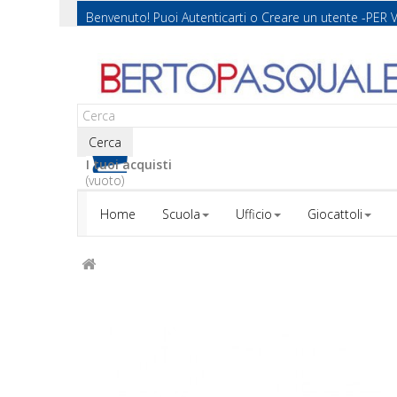
Benvenuto! Puoi
Autenticarti
o
Creare un utente
-PER 
Cerca
I tuoi acquisti
(vuoto)
Home
Scuola
Ufficio
Giocattoli