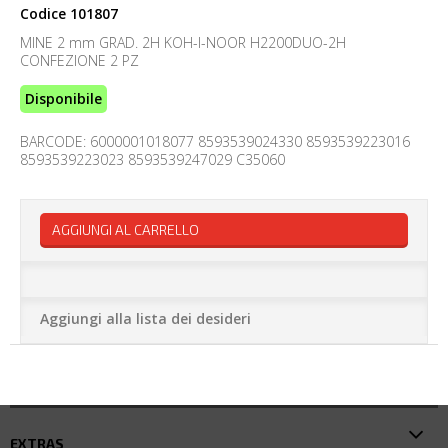
Codice
101807
MINE 2 mm GRAD. 2H KOH-I-NOOR H2200DUO-2H
CONFEZIONE 2 PZ
Disponibile
BARCODE: 6000001018077 8593539024330 8593539223016
8593539223023 8593539247029 C35060
AGGIUNGI AL CARRELLO
Aggiungi alla lista dei desideri
EXTRAS