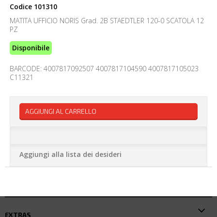
Codice
101310
MATITA UFFICIO NORIS Grad. 2B STAEDTLER 120-0 SCATOLA 12
PZ
Disponibile
BARCODE: 4007817092507 4007817104590 4007817105023
C11321
AGGIUNGI AL CARRELLO
Aggiungi alla lista dei desideri
EXTRAS