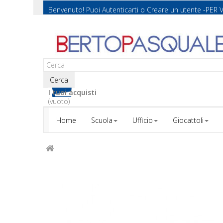
Benvenuto! Puoi
Autenticarti
o
Creare un utente
-PER 
Cerca
I tuoi acquisti
(vuoto)
Home
Scuola
Ufficio
Giocattoli