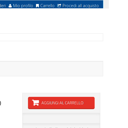
deri
Mio profilo
Carrello
Procedi all acquisto
D
AGGIUNGI AL CARRELLO