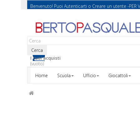
Benvenuto! Puoi
Autenticarti
o
Creare un utente
-PER 
Cerca
I tuoi acquisti
(vuoto)
Home
Scuola
Ufficio
Giocattoli