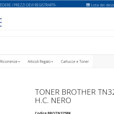
VEDERE I PREZZI DEVI REGISTRARTI!-
Lista dei desi
Ricorrenze
Articoli Regalo
Cartucce e Toner
TONER BROTHER TN3
H.C. NERO
Codice
BROTN325BK