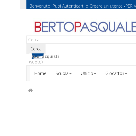
Benvenuto! Puoi
Autenticarti
o
Creare un utente
-PER 
Cerca
I tuoi acquisti
(vuoto)
Home
Scuola
Ufficio
Giocattoli