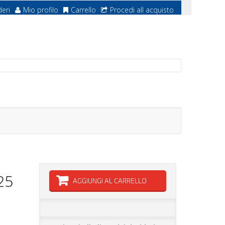
deri
Mio profilo
Carrello
Procedi all acquisto
25
AGGIUNGI AL CARRELLO