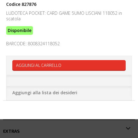
Codice
827876
LUDOTECA POCKET: CARD GAME 5UMO LISCIANI 118052 in
scatola
Disponibile
BARCODE: 8008324118052
AGGIUNGI AL CARRELLO
Aggiungi alla lista dei desideri
EXTRAS