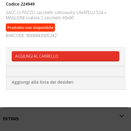
Codice
224949
SACC-O-PAZZO sacchetti sottovuoto LAVATELLI 524 x
MAGLIONI scatola 2 sacchetti 40x60
Prodotto non disponibile
BARCODE: 8006843005242
AGGIUNGI AL CARRELLO
Aggiungi alla lista dei desideri
EXTRAS