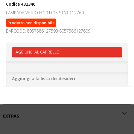
Codice
432346
LAMPADA VETRO H.20 D.15 STAR 112760
Prodotto non disponibile
BARCODE: 8057586127593 8057586127609
AGGIUNGI AL CARRELLO
Aggiungi alla lista dei desideri
EXTRAS