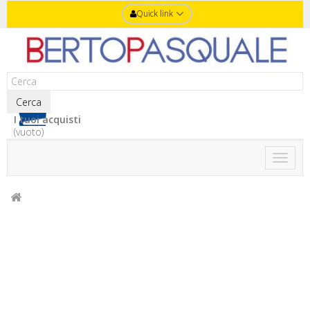
Quick link
Cerca
I tuoi acquisti
(vuoto)
Toggle
naviga