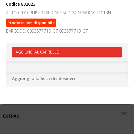
Codice
832023
AUTO CITY CRUISER DIE CAST SC.1:24 NEW RAY 71013N
Prodotto non disponibile
BARCODE: 0093577710137 093577710137
AGGIUNGI AL CARRELLO
Aggiungi alla lista dei desideri
EXTRAS