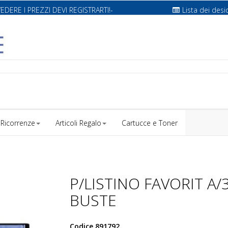
VEDERE I PREZZI DEVI REGISTRARTI!-
Lista dei desi
Ricorrenze
Articoli Regalo
Cartucce e Toner
P/LISTINO FAVORIT A/
BUSTE
Codice
891792