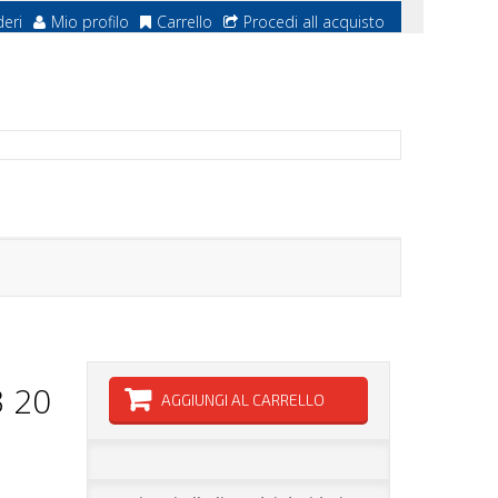
deri
Mio profilo
Carrello
Procedi all acquisto
3 20
AGGIUNGI AL CARRELLO