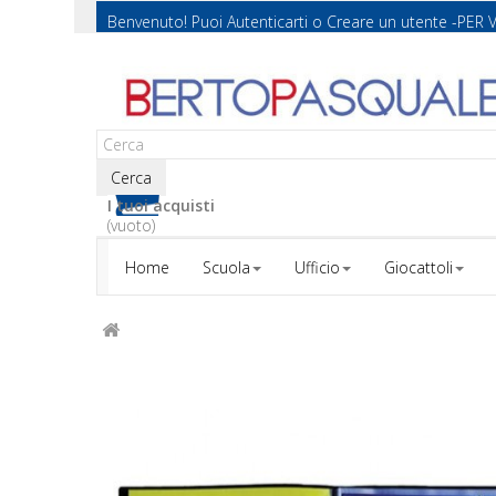
Benvenuto! Puoi
Autenticarti
o
Creare un utente
-PER 
Cerca
I tuoi acquisti
(vuoto)
Home
Scuola
Ufficio
Giocattoli