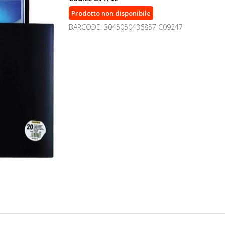
Prodotto non disponibile
BARCODE: 3045050436857 C09247