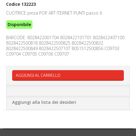
Codice
132223
CUCITRICE pinza POP ART ITERNET PUNTI passo 6
Disponibile
BARCODE: 8028422001704 8028422101701 8028422407100
8028422500818 8028422500825 8028422500832
8028422500849 8028422507107 8051512500856 C09703
C09704 C09705 C09706 C09707
AGGIUNGI AL CARRELLO
Aggiungi alla lista dei desideri