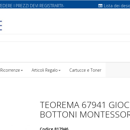
VEDERE I PREZZI DEVI REGISTRARTI!-
Lista dei desi
Ricorrenze
Articoli Regalo
Cartucce e Toner
TEOREMA 67941 GIO
BOTTONI MONTESSOR
Codice
817946