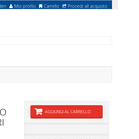
deri
Mio profilo
Carrello
Procedi all acquisto
CO
AGGIUNGI AL CARRELLO
I