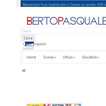
Benvenuto! Puoi
Autenticarti
o
Creare un utente
-PER 
Cerca
I tuoi acquisti
(vuoto)
Home
Scuola
Ufficio
Giocattoli