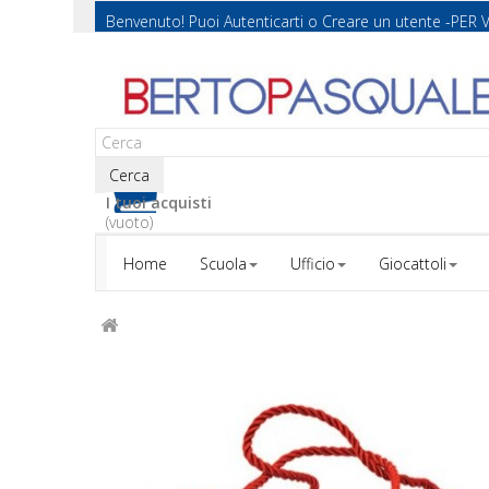
Benvenuto! Puoi
Autenticarti
o
Creare un utente
-PER 
Cerca
I tuoi acquisti
(vuoto)
Home
Scuola
Ufficio
Giocattoli