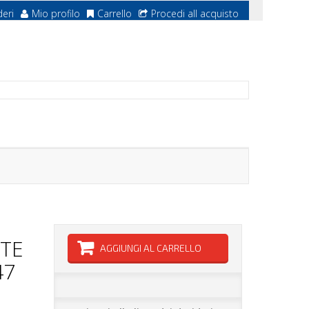
deri
Mio profilo
Carrello
Procedi all acquisto
TTE
AGGIUNGI AL CARRELLO
47