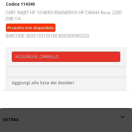
Codice
114340
CART. INKJET HP 10 NERO RIGENERATA HP C4844A Resa: 2200
pag. c.a.
Prodotto non disponibile
BARCODE: 8025133125156 8032605902320
AGGIUNGI AL CARRELLO
Aggiungi alla lista dei desideri
EXTRAS