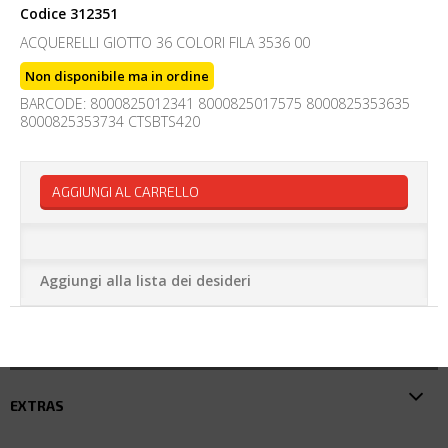
Codice
312351
ACQUERELLI GIOTTO 36 COLORI FILA 3536 00
Non disponibile ma in ordine
BARCODE: 8000825012341 8000825017575 8000825353635
8000825353734 CTSBTS420
AGGIUNGI AL CARRELLO
Aggiungi alla lista dei desideri
EXTRAS