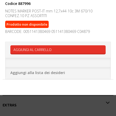
Codice
887996
NOTES MARKER POST-IT mm 12,7x44 10c 3M 670/10
CONFEZ.10 PZ ASSORTITI
Prodotto non disponibile
BARCODE: 0051141380469 051141380469 C04879
AGGIUNGI AL CARRELLO
Aggiungi alla lista dei desideri
EXTRAS