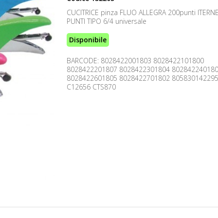
CUCITRICE pinza FLUO ALLEGRA 200punti ITERN
PUNTI TIPO 6/4 universale
Disponibile
BARCODE: 8028422001803 8028422101800
8028422201807 8028422301804 80284224018
8028422601805 8028422701802 80583014229
C12656 CTS870