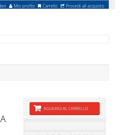
deri
Mio profilo
Carrello
Procedi all acquisto
AGGIUNGI AL CARRELLO
RA