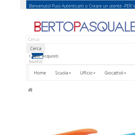
Benvenuto! Puoi
Autenticarti
o
Creare un utente
-PER 
Cerca
I tuoi acquisti
(vuoto)
Home
Scuola
Ufficio
Giocattoli