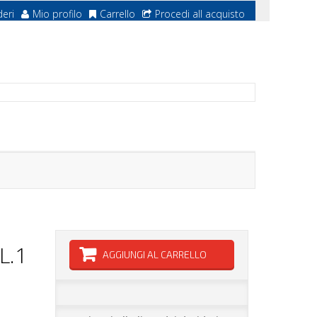
deri
Mio profilo
Carrello
Procedi all acquisto
L.1
AGGIUNGI AL CARRELLO