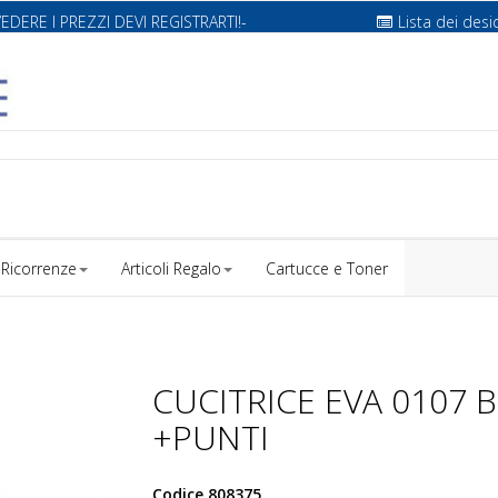
VEDERE I PREZZI DEVI REGISTRARTI!-
Lista dei desi
Ricorrenze
Articoli Regalo
Cartucce e Toner
CUCITRICE EVA 0107 B
+PUNTI
Codice
808375