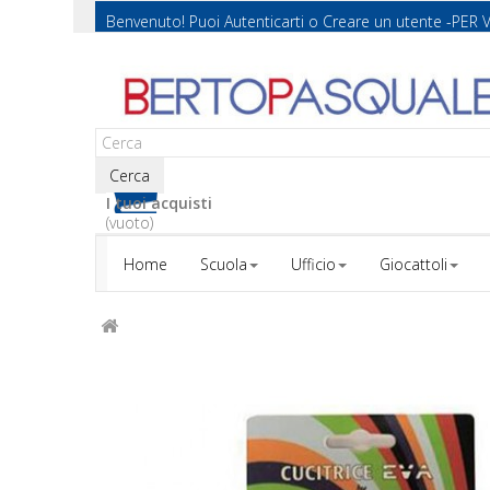
Benvenuto! Puoi
Autenticarti
o
Creare un utente
-PER 
Cerca
I tuoi acquisti
(vuoto)
Home
Scuola
Ufficio
Giocattoli